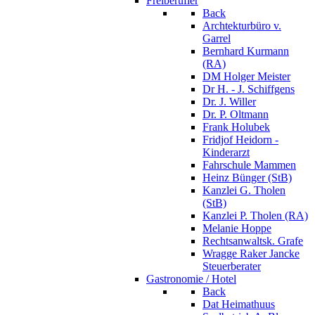
Freiberufler
Back
Archtekturbüro v.
Garrel
Bernhard Kurmann
(RA)
DM Holger Meister
Dr H. - J. Schiffgens
Dr. J. Willer
Dr. P. Oltmann
Frank Holubek
Fridjof Heidorn -
Kinderarzt
Fahrschule Mammen
Heinz Bünger (StB)
Kanzlei G. Tholen
(StB)
Kanzlei P. Tholen (RA)
Melanie Hoppe
Rechtsanwaltsk. Grafe
Wragge Raker Jancke
Steuerberater
Gastronomie / Hotel
Back
Dat Heimathuus