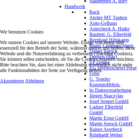
Saalbetrieb A. Bley
Handwerk
Back
Atelier MT Tapken
Auto-Gelhaus
Autocheck A. Hatke
Wir benutzen Cookies
Baubetr. G. Elberfeld
Bernhard Hülskamp
Wir nutzen Cookies auf unserer Website. Einige von ihnen sind
Bruns Landmaschinen
essenziell für den Betrieb der Seite, während andere uns helfen, diese
Daniel Sprock
Website und die Nutzererfahrung zu verbessern (Tracking Cookies).
Deeken (Bau)
Sie können selbst entscheiden, ob Sie die Cookies zulassen möchten.
EP Zemke
Bitte beachten Sie, dass bei einer Ablehnung womöglich nicht mehr
EG Hoffleischerei Preut
alle Funktionalitäten der Seite zur Verfügung stehen.
Febri
G. Tegeler
Akzeptieren
Ablehnen
Kunststoffelem.
hs Datenverarbeitung
Jürgen Skaczylas
Josef Seppel GmbH
Ludger Elberfeld
GmbH
Martin Ernst GmbH
Martin Sprock GmbH
Rainer Averbeck
Reinhardt Weber