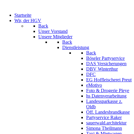
Startseite
Wir, der HGV
Back
Unser Vorstand
Unsere Mitglieder
Back
Dienstleistung
Back
Böseler Partyservice
DAS Versicherungen
DBV Winterthur
DFC
EG Hoffleischerei Preut
eMotivo
Foto & Drogerie Pleye
hs Datenverarbeitung
Landessparkasse z.
Oldb
Öff. Landesbrandkasse
Partyservice Raker
sauerwald.architektur
Simona Theilmann
Taxi & Mietwagen