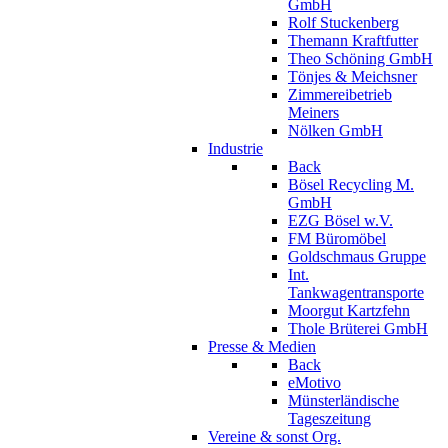
GmbH
Rolf Stuckenberg
Themann Kraftfutter
Theo Schöning GmbH
Tönjes & Meichsner
Zimmereibetrieb
Meiners
Nölken GmbH
Industrie
Back
Bösel Recycling M.
GmbH
EZG Bösel w.V.
FM Büromöbel
Goldschmaus Gruppe
Int.
Tankwagentransporte
Moorgut Kartzfehn
Thole Brüterei GmbH
Presse & Medien
Back
eMotivo
Münsterländische
Tageszeitung
Vereine & sonst Org.