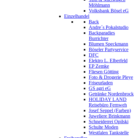
Möhlmann
Volksbank Bösel eG
Einzelhandel
Back
Andre´s Pokalstudio
Backparadies
Burrichter
Blumen Speckmann
Böseler Partyservice
DFC
Elektro L. Elberfeld
EP Zemke
Fliesen Götting
Foto & Drogerie Pleye
Friseurladen
GS agri eG
Getränke Nordenbrock
HOLIDAY LAND
Reisebüro Fernweh
Josef Seppel (Farben)
Juweliere Brinkmann
Schneiderrei Opilski
Schulte Moden
Westfalen Tankstelle