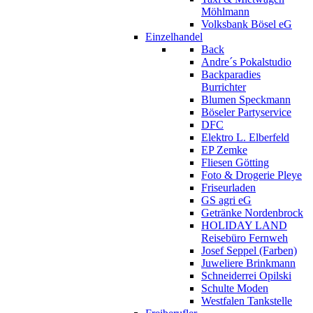
Möhlmann
Volksbank Bösel eG
Einzelhandel
Back
Andre´s Pokalstudio
Backparadies
Burrichter
Blumen Speckmann
Böseler Partyservice
DFC
Elektro L. Elberfeld
EP Zemke
Fliesen Götting
Foto & Drogerie Pleye
Friseurladen
GS agri eG
Getränke Nordenbrock
HOLIDAY LAND
Reisebüro Fernweh
Josef Seppel (Farben)
Juweliere Brinkmann
Schneiderrei Opilski
Schulte Moden
Westfalen Tankstelle