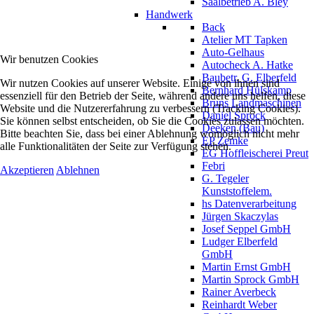
Saalbetrieb A. Bley
Handwerk
Back
Atelier MT Tapken
Auto-Gelhaus
Wir benutzen Cookies
Autocheck A. Hatke
Baubetr. G. Elberfeld
Wir nutzen Cookies auf unserer Website. Einige von ihnen sind
Bernhard Hülskamp
essenziell für den Betrieb der Seite, während andere uns helfen, diese
Bruns Landmaschinen
Website und die Nutzererfahrung zu verbessern (Tracking Cookies).
Daniel Sprock
Sie können selbst entscheiden, ob Sie die Cookies zulassen möchten.
Deeken (Bau)
Bitte beachten Sie, dass bei einer Ablehnung womöglich nicht mehr
EP Zemke
alle Funktionalitäten der Seite zur Verfügung stehen.
EG Hoffleischerei Preut
Febri
Akzeptieren
Ablehnen
G. Tegeler
Kunststoffelem.
hs Datenverarbeitung
Jürgen Skaczylas
Josef Seppel GmbH
Ludger Elberfeld
GmbH
Martin Ernst GmbH
Martin Sprock GmbH
Rainer Averbeck
Reinhardt Weber