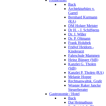
Freiberufler
Back
Archtekturbüro v.
Garrel
Bernhard Kurmann
(RA)
DM Holger Meister
Dr H. - J. Schiffgens
Dr. J. Willer
Dr. P. Oltmann
Frank Holubek
Fridjof Heidorn -
Kinderarzt
Fahrschule Mammen
Heinz Bünger (StB)
Kanzlei G. Tholen
(StB)
Kanzlei P. Tholen (RA)
Melanie Hoppe
Rechtsanwaltsk. Grafe
Wragge Raker Jancke
Steuerberater
Gastronomie / Hotel
Back
Dat Heimathuus