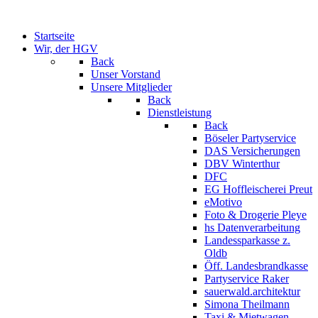
Startseite
Wir, der HGV
Back
Unser Vorstand
Unsere Mitglieder
Back
Dienstleistung
Back
Böseler Partyservice
DAS Versicherungen
DBV Winterthur
DFC
EG Hoffleischerei Preut
eMotivo
Foto & Drogerie Pleye
hs Datenverarbeitung
Landessparkasse z.
Oldb
Öff. Landesbrandkasse
Partyservice Raker
sauerwald.architektur
Simona Theilmann
Taxi & Mietwagen