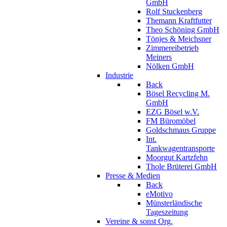
GmbH
Rolf Stuckenberg
Themann Kraftfutter
Theo Schöning GmbH
Tönjes & Meichsner
Zimmereibetrieb
Meiners
Nölken GmbH
Industrie
Back
Bösel Recycling M.
GmbH
EZG Bösel w.V.
FM Büromöbel
Goldschmaus Gruppe
Int.
Tankwagentransporte
Moorgut Kartzfehn
Thole Brüterei GmbH
Presse & Medien
Back
eMotivo
Münsterländische
Tageszeitung
Vereine & sonst Org.