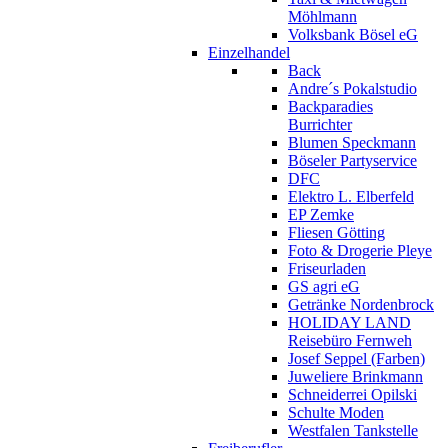
Möhlmann
Volksbank Bösel eG
Einzelhandel
Back
Andre´s Pokalstudio
Backparadies
Burrichter
Blumen Speckmann
Böseler Partyservice
DFC
Elektro L. Elberfeld
EP Zemke
Fliesen Götting
Foto & Drogerie Pleye
Friseurladen
GS agri eG
Getränke Nordenbrock
HOLIDAY LAND
Reisebüro Fernweh
Josef Seppel (Farben)
Juweliere Brinkmann
Schneiderrei Opilski
Schulte Moden
Westfalen Tankstelle