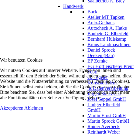
Saalbetrieb A. Bley
Handwerk
Back
Atelier MT Tapken
Auto-Gelhaus
Autocheck A. Hatke
Baubetr. G. Elberfeld
Bernhard Hülskamp
Bruns Landmaschinen
Daniel Sprock
Deeken (Bau)
Wir benutzen Cookies
EP Zemke
EG Hoffleischerei Preut
Wir nutzen Cookies auf unserer Website. Einige von ihnen sind
Febri
essenziell für den Betrieb der Seite, während andere uns helfen, diese
G. Tegeler
Website und die Nutzererfahrung zu verbessern (Tracking Cookies).
Kunststoffelem.
Sie können selbst entscheiden, ob Sie die Cookies zulassen möchten.
hs Datenverarbeitung
Bitte beachten Sie, dass bei einer Ablehnung womöglich nicht mehr
Jürgen Skaczylas
alle Funktionalitäten der Seite zur Verfügung stehen.
Josef Seppel GmbH
Ludger Elberfeld
Akzeptieren
Ablehnen
GmbH
Martin Ernst GmbH
Martin Sprock GmbH
Rainer Averbeck
Reinhardt Weber