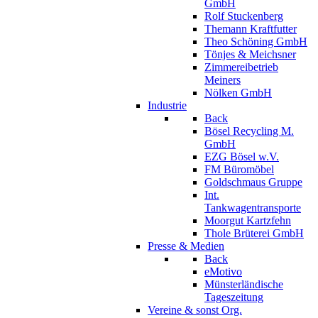
GmbH
Rolf Stuckenberg
Themann Kraftfutter
Theo Schöning GmbH
Tönjes & Meichsner
Zimmereibetrieb
Meiners
Nölken GmbH
Industrie
Back
Bösel Recycling M.
GmbH
EZG Bösel w.V.
FM Büromöbel
Goldschmaus Gruppe
Int.
Tankwagentransporte
Moorgut Kartzfehn
Thole Brüterei GmbH
Presse & Medien
Back
eMotivo
Münsterländische
Tageszeitung
Vereine & sonst Org.