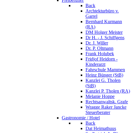
Freiberufler
Back
Archtekturbüro v.
Garrel
Bernhard Kurmann
(RA)
DM Holger Meister
Dr H. - J. Schiffgens
Dr. J. Willer
Dr. P. Oltmann
Frank Holubek
Fridjof Heidorn -
Kinderarzt
Fahrschule Mammen
Heinz Bünger (StB)
Kanzlei G. Tholen
(StB)
Kanzlei P. Tholen (RA)
Melanie Hoppe
Rechtsanwaltsk. Grafe
Wragge Raker Jancke
Steuerberater
Gastronomie / Hotel
Back
Dat Heimathuus