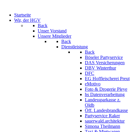
Startseite
Wir, der HGV
Back
Unser Vorstand
Unsere Mitglieder
Back
Dienstleistung
Back
Böseler Partyservice
DAS Versicherungen
DBV Winterthur
DFC
EG Hoffleischerei Preut
eMotivo
Foto & Drogerie Pleye
hs Datenverarbeitung
Landessparkasse z.
Oldb
Öff. Landesbrandkasse
Partyservice Raker
sauerwald.architektur
Simona Theilmann
Taxi & Mietwagen