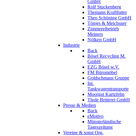
GmbH
Rolf Stuckenberg
Themann Kraftfutter
Theo Schöning GmbH
Tönjes & Meichsner
Zimmereibetrieb
Meiners
Nölken GmbH
Industrie
Back
Bösel Recycling M.
GmbH
EZG Bösel w.V.
FM Büromöbel
Goldschmaus Gruppe
Int.
Tankwagentransporte
Moorgut Kartzfehn
Thole Brüterei GmbH
Presse & Medien
Back
eMotivo
Münsterländische
Tageszeitung
Vereine & sonst Org.