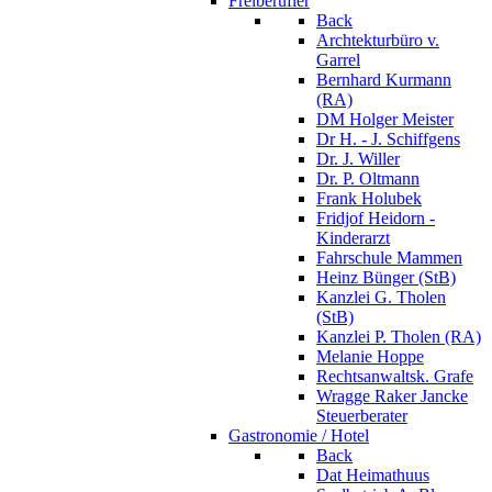
Freiberufler
Back
Archtekturbüro v.
Garrel
Bernhard Kurmann
(RA)
DM Holger Meister
Dr H. - J. Schiffgens
Dr. J. Willer
Dr. P. Oltmann
Frank Holubek
Fridjof Heidorn -
Kinderarzt
Fahrschule Mammen
Heinz Bünger (StB)
Kanzlei G. Tholen
(StB)
Kanzlei P. Tholen (RA)
Melanie Hoppe
Rechtsanwaltsk. Grafe
Wragge Raker Jancke
Steuerberater
Gastronomie / Hotel
Back
Dat Heimathuus