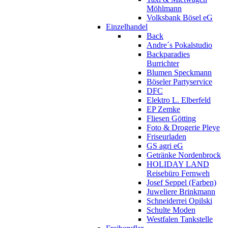
Möhlmann
Volksbank Bösel eG
Einzelhandel
Back
Andre´s Pokalstudio
Backparadies
Burrichter
Blumen Speckmann
Böseler Partyservice
DFC
Elektro L. Elberfeld
EP Zemke
Fliesen Götting
Foto & Drogerie Pleye
Friseurladen
GS agri eG
Getränke Nordenbrock
HOLIDAY LAND
Reisebüro Fernweh
Josef Seppel (Farben)
Juweliere Brinkmann
Schneiderrei Opilski
Schulte Moden
Westfalen Tankstelle