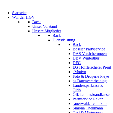
Startseite
Wir, der HGV
Back
Unser Vorstand
Unsere Mitglieder
Back
Dienstleistung
Back
Böseler Partyservice
DAS Versicherungen
DBV Winterthur
DFC
EG Hoffleischerei Preut
eMotivo
Foto & Drogerie Pleye
hs Datenverarbeitung
Landessparkasse z.
Oldb
Öff. Landesbrandkasse
Partyservice Raker
sauerwald.architektur
Simona Theilmann
Taxi & Mietwagen