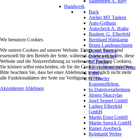
Saalbetrieb A. Bley
Handwerk
Back
Atelier MT Tapken
Auto-Gelhaus
Autocheck A. Hatke
Baubetr. G. Elberfeld
Wir benutzen Cookies
Bernhard Hülskamp
Bruns Landmaschinen
Wir nutzen Cookies auf unserer Website. Einige von ihnen sind
Daniel Sprock
essenziell für den Betrieb der Seite, während andere uns helfen, diese
Deeken (Bau)
Website und die Nutzererfahrung zu verbessern (Tracking Cookies).
EP Zemke
Sie können selbst entscheiden, ob Sie die Cookies zulassen möchten.
EG Hoffleischerei Preut
Bitte beachten Sie, dass bei einer Ablehnung womöglich nicht mehr
Febri
alle Funktionalitäten der Seite zur Verfügung stehen.
G. Tegeler
Kunststoffelem.
Akzeptieren
Ablehnen
hs Datenverarbeitung
Jürgen Skaczylas
Josef Seppel GmbH
Ludger Elberfeld
GmbH
Martin Ernst GmbH
Martin Sprock GmbH
Rainer Averbeck
Reinhardt Weber