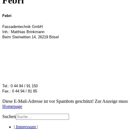
Febri
Febri
Fassadentechnik GmbH
Inh.: Matthias Brinkmann
Beim Steinwitten 14, 26219 Bösel
Tel.: 0 44 94 / 91 150
Fax.: 0 44 94 / 81 85
Diese E-Mail-Adresse ist vor Spambots geschützt! Zur Anzeige muss J
Homepage
Suchen
| Impressum |