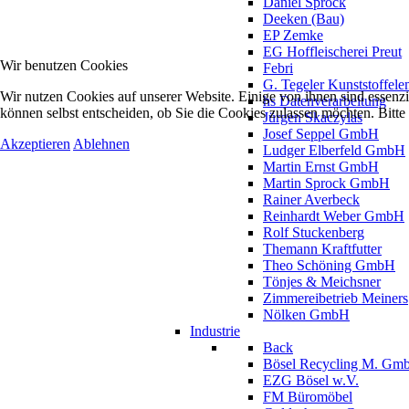
Daniel Sprock
Deeken (Bau)
EP Zemke
EG Hoffleischerei Preut
Wir benutzen Cookies
Febri
G. Tegeler Kunststoffele
Wir nutzen Cookies auf unserer Website. Einige von ihnen sind essenzi
hs Datenverarbeitung
können selbst entscheiden, ob Sie die Cookies zulassen möchten. Bitte
Jürgen Skaczylas
Josef Seppel GmbH
Akzeptieren
Ablehnen
Ludger Elberfeld GmbH
Martin Ernst GmbH
Martin Sprock GmbH
Rainer Averbeck
Reinhardt Weber GmbH
Rolf Stuckenberg
Themann Kraftfutter
Theo Schöning GmbH
Tönjes & Meichsner
Zimmereibetrieb Meiners
Nölken GmbH
Industrie
Back
Bösel Recycling M. Gm
EZG Bösel w.V.
FM Büromöbel