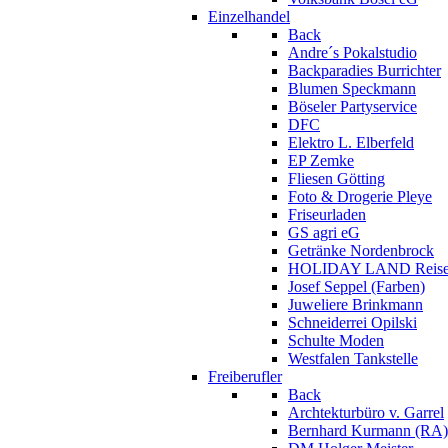
Einzelhandel
Back
Andre´s Pokalstudio
Backparadies Burrichter
Blumen Speckmann
Böseler Partyservice
DFC
Elektro L. Elberfeld
EP Zemke
Fliesen Götting
Foto & Drogerie Pleye
Friseurladen
GS agri eG
Getränke Nordenbrock
HOLIDAY LAND Reiseb
Josef Seppel (Farben)
Juweliere Brinkmann
Schneiderrei Opilski
Schulte Moden
Westfalen Tankstelle
Freiberufler
Back
Archtekturbüro v. Garrel
Bernhard Kurmann (RA)