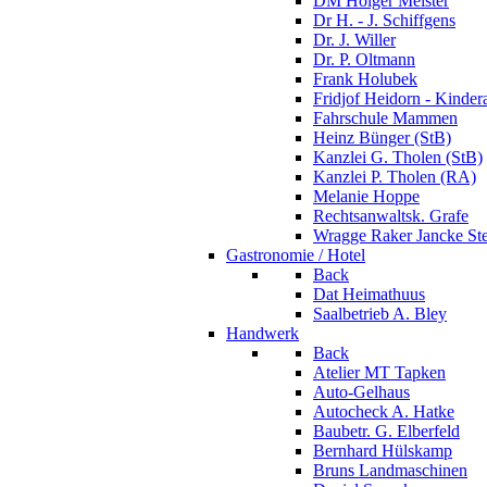
DM Holger Meister
Dr H. - J. Schiffgens
Dr. J. Willer
Dr. P. Oltmann
Frank Holubek
Fridjof Heidorn - Kindera
Fahrschule Mammen
Heinz Bünger (StB)
Kanzlei G. Tholen (StB)
Kanzlei P. Tholen (RA)
Melanie Hoppe
Rechtsanwaltsk. Grafe
Wragge Raker Jancke Ste
Gastronomie / Hotel
Back
Dat Heimathuus
Saalbetrieb A. Bley
Handwerk
Back
Atelier MT Tapken
Auto-Gelhaus
Autocheck A. Hatke
Baubetr. G. Elberfeld
Bernhard Hülskamp
Bruns Landmaschinen