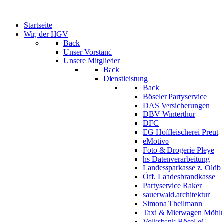
Startseite
Wir, der HGV
Back
Unser Vorstand
Unsere Mitglieder
Back
Dienstleistung
Back
Böseler Partyservice
DAS Versicherungen
DBV Winterthur
DFC
EG Hoffleischerei Preut
eMotivo
Foto & Drogerie Pleye
hs Datenverarbeitung
Landessparkasse z. Oldb
Öff. Landesbrandkasse
Partyservice Raker
sauerwald.architektur
Simona Theilmann
Taxi & Mietwagen Möh
Volksbank Bösel eG